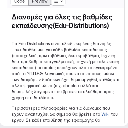
Table of contents
Code
Preview
Διανομές για όλες τις βαθμίδες
εκπαίδευσης(Edu-Distributions)
Tα Edu-Distributions είναι εξειδικευμένες διανομές
Linux διαθέσιμες για κάθε βαθμίδα εκπαίδευσης
(προσχολική, πρωτοβάθμια, δευτεροβάθμια, tεχνική
δευτεροβάθμια επαγγελματική, τεχνική μεταλυκειακή
εκπαίδευση) οι οποίες περιέχουν όλο το εγκεκριμένο
από το ΥΠ.Π.Ε.Θ. λογισμικό, που κατά καιρούς, μέσω
των διαφόρων δράσεων έχει δημιουργηθεί, καθώς και
άλλο ψηφιακό υλικό (π.χ. ebooks) αλλά και
δημοφιλές λογισμικό που βρίσκεται ελεύθερο προς
χρήση στο διαδίκτυο.
Περισσότερες πληροφορίες για τις διανομές που
έχουν αναπτυχθεί ως σήμερα θα βρείτε στο
Wiki
του
έργου. Σε κάθε επαύξηση της εφαρμογής θα
δημιουργούνται διανομές και για τις υπόλοιπες