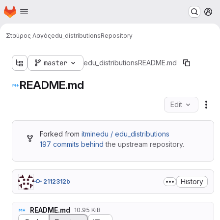
Homepage
Skip to main content
M
Σταύρος Λαγός
edu_distributions
Repository
master
edu_distributions
README.md
README.md
Edit
Fil
Forked from
itminedu / edu_distributions
197 commits behind
the upstream repository.
History
2112312b
README.md
10.95 KiB